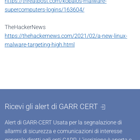
https://threatpost.com/kobalos-malware-
supercomputers-logins/163604/
TheHackerNews
https://thehackernews.com/2021/02/a-new-linux-
malware-targeting-high.html
Ricevi gli alert di GARR CERT
Alert di GARR-CERT Usata per la segnalazione di
allarmi di sicurezza e comunicazioni di interesse
generale diretti agli enti GARR. L'iscrizione è aperta e