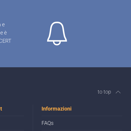
 e
ne è
R-CERT
to top
t
Informazioni
FAQs