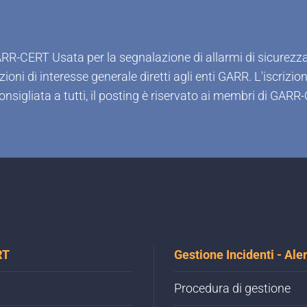
ARR-CERT Usata per la segnalazione di allarmi di sicurezza
oni di interesse generale diretti agli enti GARR. L'iscrizio
onsigliata a tutti, il posting è riservato ai membri di GAR
RT
Gestione Incidenti - Aler
Procedura di gestione