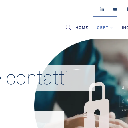
HOME
CERT
IN
 contatti