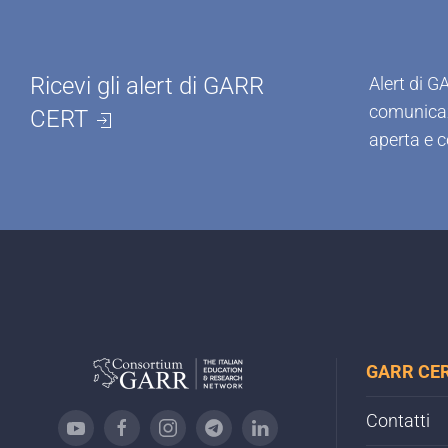
Ricevi gli alert di GARR
Alert di G
comunicazi
CERT
aperta e c
GARR CE
Contatti