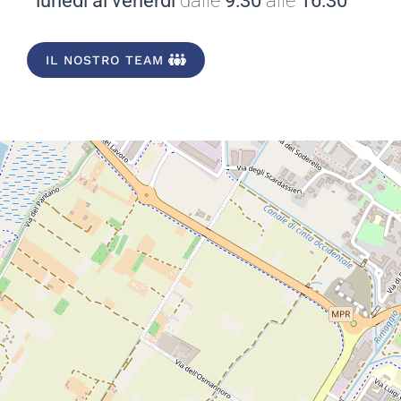
lunedì al venerdì
dalle
9:30
alle
16:30
IL NOSTRO TEAM