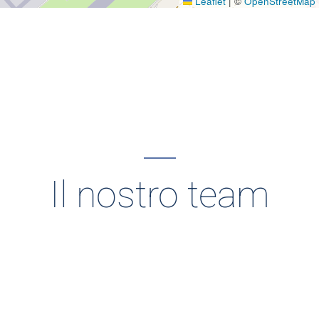
Leaflet
|
©
OpenStreetMap
Il nostro team