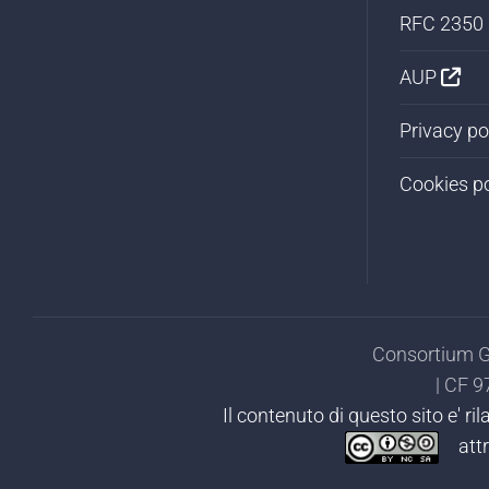
RFC 2350
AUP
Privacy po
Cookies p
Consortium GA
| CF 
Il contenuto di questo sito e' r
attr